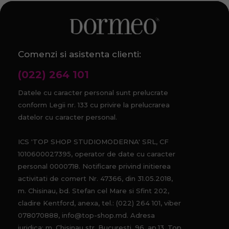
Comenzi si asistenta clienti:
(022) 264 101
Datele cu caracter personal sunt prelucrate
conform Legii nr. 133 cu privire la prelucrarea
datelor cu caracter personal.
ICS 'TOP SHOP STUDIOMODERNA' SRL, CF
1010600027395, operator de date cu caracter
personal 0000718. Notificare privind initierea
activitati de comert Nr. 47366, din 31.05.2018,
m. Chisinau, bd. Stefan cel Mare si Sfint 202,
cladire Kentford, anexa, tel.: (022) 264 101, viber
078070888, info@top-shop.md. Adresa
juridica: m. Chisinau str. Bucuresti, 96, ap.13. Top