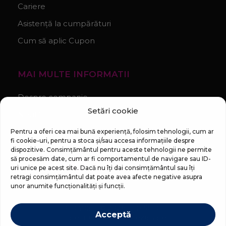
Cariere
Asistență la cumpărături
Cum să aplic Cupon
MAI MULTE INFORMATII
Despre companie
Setări cookie
Noutăți
Regulament Campanie „100 zile pana la vis”
Pentru a oferi cea mai bună experiență, folosim tehnologii, cum ar
fi cookie-uri, pentru a stoca și/sau accesa informațiile despre
dispozitive. Consimțământul pentru aceste tehnologii ne permite
să procesăm date, cum ar fi comportamentul de navigare sau ID-
uri unice pe acest site. Dacă nu îți dai consimțământul sau îți
retragi consimțământul dat poate avea afecte negative asupra
unor anumite funcționalități și funcții.
Copyright © 2026 Top Shop
Acceptă
Toate drepturile sunt rezervate.