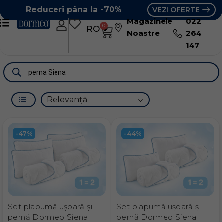
Reduceri pâna la -70%
VEZI OFERTE
Magazinele
022
0
RO
RU
Noastre
264
147
-47%
-44%
Set plapumă ușoară și
Set plapumă ușoară și
pernă Dormeo Siena
pernă Dormeo Siena