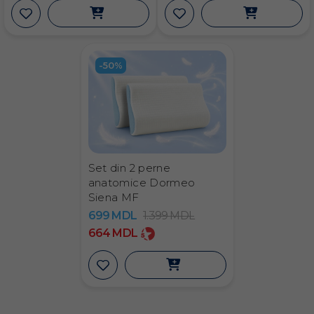
-50%
Set din 2 perne
anatomice Dormeo
Siena MF
699
MDL
1.399
MDL
664
MDL