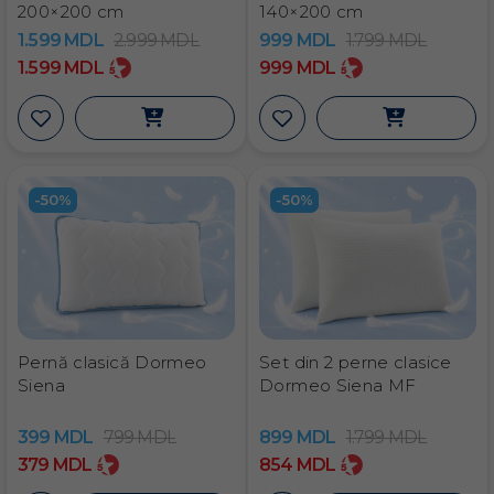
200×200 cm
140×200 cm
1.599
MDL
2.999
MDL
999
MDL
1.799
MDL
1.599
MDL
999
MDL
-50%
-50%
Pernă clasică Dormeo
Set din 2 perne clasice
Siena
Dormeo Siena MF
399
MDL
799
MDL
899
MDL
1.799
MDL
379
MDL
854
MDL