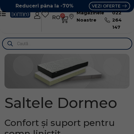
Reduceri pâna la -70%
VEZI OFERTE
Magazinele
022
0
RO
RU
Noastre
264
147
Saltele Dormeo
Confort și suport pentru
somn liniștit