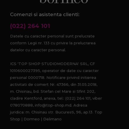
Comenzi si asistenta clienti:
(022) 264 101
Datele cu caracter personal sunt prelucrate
conform Legii nr. 133 cu privire la prelucrarea
datelor cu caracter personal.
ICS 'TOP SHOP STUDIOMODERNA' SRL, CF
1010600027395, operator de date cu caracter
personal 0000718. Notificare privind initierea
activitati de comert Nr. 47366, din 31.05.2018,
m. Chisinau, bd. Stefan cel Mare si Sfint 202,
cladire Kentford, anexa, tel.: (022) 264 101, viber
078070888, info@top-shop.md. Adresa
juridica: m. Chisinau str. Bucuresti, 96, ap.13. Top
Shop | Dormeo | Delimano