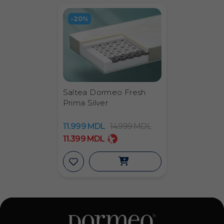
igienă
-20%
Fresh
Echilibrat
Octaspring®, 3
Persoanelor
Prima
zone și
cărora le este
Silver
ventilație
cald și celor care
dorm în poziții
diferite
Saltea Dormeo Fresh
Prima Silver
11.999
MDL
14.999
MDL
11.399
MDL