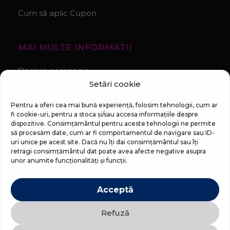
Cum să aplic Cupon
MAI MULTE INFORMATII
Despre companie
Setări cookie
Noutăți
Regulament Campanie „100 zile pana la vis”
Pentru a oferi cea mai bună experiență, folosim tehnologii, cum ar
fi cookie-uri, pentru a stoca și/sau accesa informațiile despre
dispozitive. Consimțământul pentru aceste tehnologii ne permite
să procesăm date, cum ar fi comportamentul de navigare sau ID-
uri unice pe acest site. Dacă nu îți dai consimțământul sau îți
retragi consimțământul dat poate avea afecte negative asupra
unor anumite funcționalități și funcții.
Copyright © 2026 Top Shop
Acceptă
Toate drepturile sunt rezervate.
Refuză
Folosim plată sigură