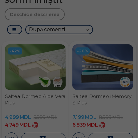
Deschide descrierea
-42%
-20%
Saltea Dormeo Aloe Vera
Saltea Dormeo iMemory
Plus
S Plus
4.999
MDL
5.999
MDL
7.199
MDL
8.999
MDL
4.749
MDL
6.839
MDL