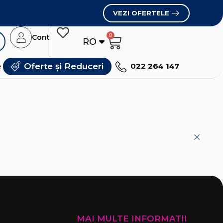
VEZI OFERTELE
0
Cont
RO
RU
e
Oferte și Reduceri
022 264 147
MAI MULTE INFORMATII