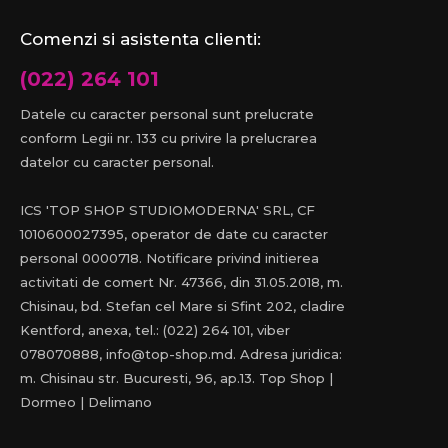
Comenzi si asistenta clienti:
(022) 264 101
Datele cu caracter personal sunt prelucrate
conform Legii nr. 133 cu privire la prelucrarea
datelor cu caracter personal.
ICS 'TOP SHOP STUDIOMODERNA' SRL, CF
1010600027395, operator de date cu caracter
personal 0000718. Notificare privind initierea
activitati de comert Nr. 47366, din 31.05.2018, m.
Chisinau, bd. Stefan cel Mare si Sfint 202, cladire
Kentford, anexa, tel.: (022) 264 101, viber
078070888, info@top-shop.md. Adresa juridica:
m. Chisinau str. Bucuresti, 96, ap.13. Top Shop |
Dormeo | Delimano