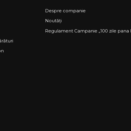
Despre companie
Noutăți
Regulament Campanie „100 zile pana la
rături
on