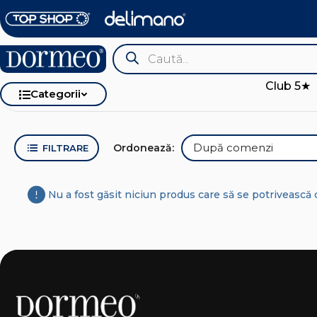
Club 5★
Categorii
Ordonează:
FILTRARE
Nu a fost găsit niciun produs care să se potrivească c