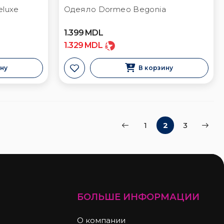
eluxe
Одеяло Dormeo Begonia
1.399
MDL
1.329
MDL
ину
В корзину
1
2
3
БОЛЬШЕ ИНФОРМАЦИИ
О компании