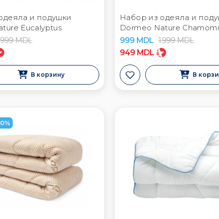
одеяла и подушки
Набор из одеяла и под
ture Eucalyptus
Dormeo Nature Chamomi
1.999
MDL
999
MDL
1.999
MDL
949
MDL
В корзину
В корз
50%