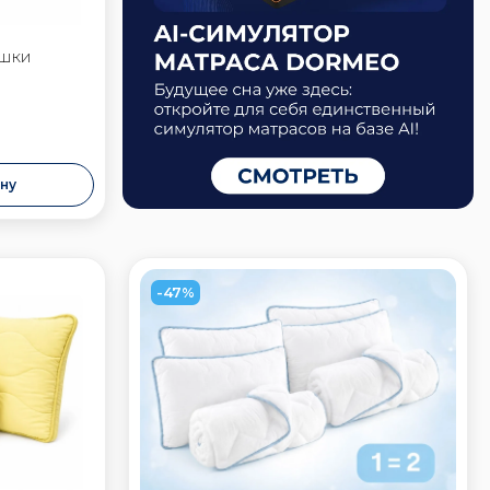
ушки
ину
-47%