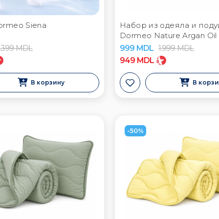
rmeo Siena
Набор из одеяла и под
Dormeo Nature Argan Oil
1.399
MDL
999
MDL
1.999
MDL
949
MDL
В корзину
В корз
-50%