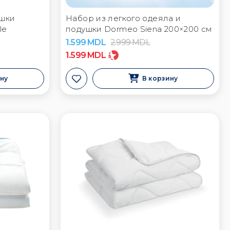
ушки
Набор из легкого одеяла и
le
подушки Dormeo Siena 200×200 см
1.599
MDL
2.999
MDL
1.599
MDL
ину
В корзину