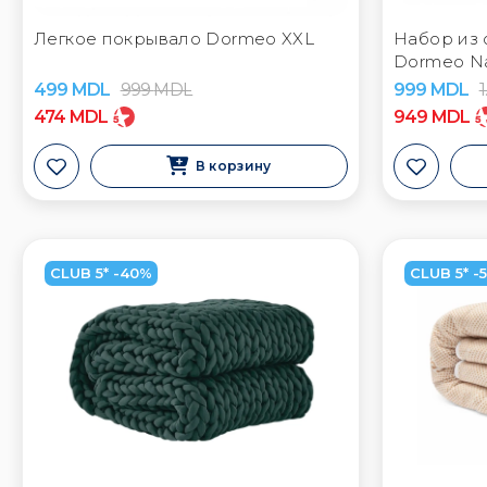
Легкое покрывало Dormeo XXL
Набор из 
Dormeo Na
499
MDL
999
MDL
999
MDL
474
MDL
949
MDL
В корзину
CLUB 5* -40%
CLUB 5* -