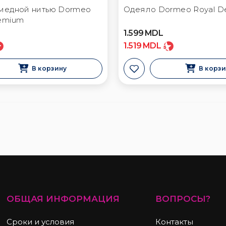
медной нитью Dormeo
Одеяло Dormeo Royal D
emium
1.599
MDL
1.519
MDL
В корзину
В корз
ОБЩАЯ ИНФОРМАЦИЯ
ВОПРОСЫ?
Сроки и условия
Контакты