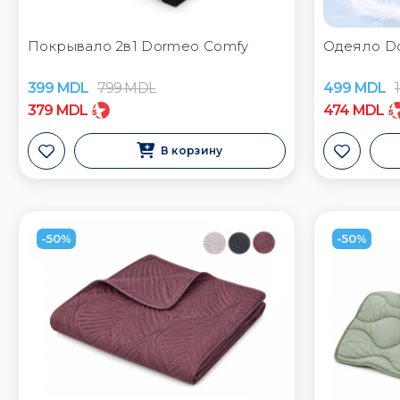
Покрывало 2в1 Dormeo Comfy
Одеяло Do
399
MDL
799
MDL
499
MDL
379
MDL
474
MDL
В корзину
-50%
-50%