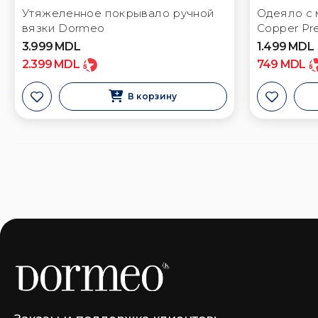
Утяжеленное покрывало ручной
Одеяло с 
вязки Dormeo
Copper Pr
3.999
MDL
1.499
MDL
2.399
MDL
749
MDL
В корзину