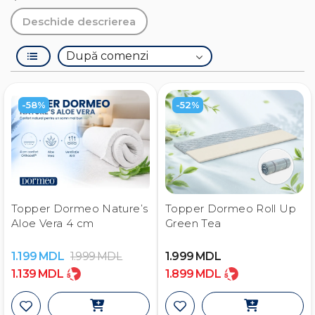
Deschide descrierea
-58%
-52%
Topper Dormeo Nature’s
Topper Dormeo Roll Up
Aloe Vera 4 cm
Green Tea
1.199
MDL
1.999
MDL
1.999
MDL
1.139
MDL
1.899
MDL