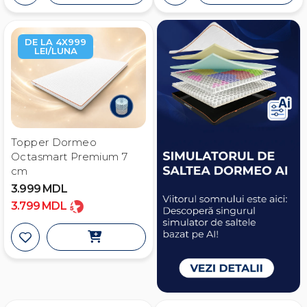
DE LA 4X999
LEI/LUNA
Topper Dormeo
Octasmart Premium 7
cm
3.999
MDL
3.799
MDL