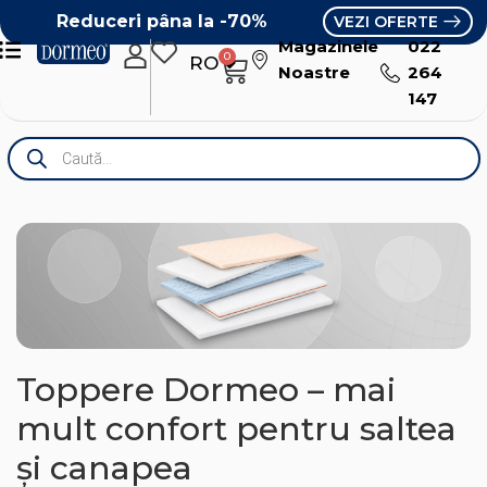
Reduceri pâna la -70%
VEZI OFERTE
Magazinele
022
0
RO
RU
Noastre
264
147
Toppere Dormeo – mai
mult confort pentru saltea
și canapea