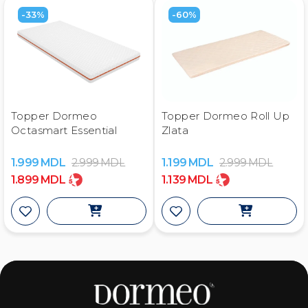
-33%
-60%
Topper Dormeo
Topper Dormeo Roll Up
Octasmart Essential
Zlata
1.999
MDL
2.999
MDL
1.199
MDL
2.999
MDL
1.899
MDL
1.139
MDL