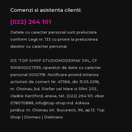
Comenzi si asistenta clienti:
(022) 264 101
Datele cu caracter personal sunt prelucrate
conform Legii nr. 133 cu privire la prelucrarea
datelor cu caracter personal.
ICS 'TOP SHOP STUDIOMODERNA' SRL, CF
1010600027395, operator de date cu caracter
personal 0000718. Notificare privind initierea
activitati de comert Nr. 47366, din 31.05.2018,
m. Chisinau, bd. Stefan cel Mare si Sfint 202,
cladire Kentford, anexa, tel.: (022) 264 101, viber
078070888, info@top-shop.md. Adresa
juridica: m. Chisinau str. Bucuresti, 96, ap.13. Top
Shop | Dormeo | Delimano