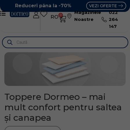
Reduceri pâna la -70%
VEZI OFERTE
Magazinele
022
0
RO
RU
Noastre
264
147
Toppere Dormeo – mai
mult confort pentru saltea
și canapea