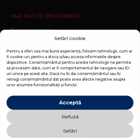
MAI MULTE INFORMATII
Despre companie
Setări cookie
Noutăți
Regulament Campanie „100 zile pana la vis”
Pentru a oferi cea mai bună experiență, folosim tehnologii, cum ar
fi cookie-uri, pentru a stoca și/sau accesa informațiile despre
dispozitive. Consimțământul pentru aceste tehnologii ne permite
să procesăm date, cum ar fi comportamentul de navigare sau ID-
uri unice pe acest site. Dacă nu îți dai consimțământul sau îți
retragi consimțământul dat poate avea afecte negative asupra
unor anumite funcționalități și funcții.
Copyright © 2026 Top Shop
Acceptă
Toate drepturile sunt rezervate.
Refuză
Folosim plată sigură
Setări
Contactează-ne