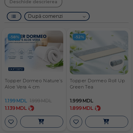
Deschide descrierea
-58%
-52%
Topper Dormeo Nature’s
Topper Dormeo Roll Up
Aloe Vera 4 cm
Green Tea
1.199
MDL
1.999
MDL
1.999
MDL
1.139
MDL
1.899
MDL