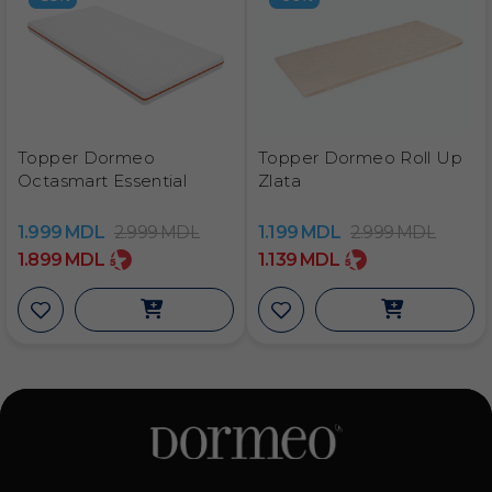
Topper Dormeo
Topper Dormeo Roll Up
Octasmart Essential
Zlata
1.999
MDL
2.999
MDL
1.199
MDL
2.999
MDL
1.899
MDL
1.139
MDL