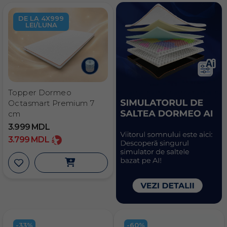
DE LA 4X999
LEI/LUNA
Topper Dormeo
Octasmart Premium 7
cm
3.999
MDL
3.799
MDL
-33%
-60%