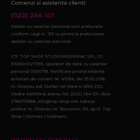
Comenzi si asistenta clienti:
(022) 264 101
Datele cu caracter personal sunt prelucrate
conform Legii nr. 133 cu privire la prelucrarea
datelor cu caracter personal.
ICS 'TOP SHOP STUDIOMODERNA' SRL, CF
1010600027395, operator de date cu caracter
personal 0000718. Notificare privind initierea
activitati de comert Nr. 47366, din 31.05.2018,
m. Chisinau, bd. Stefan cel Mare si Sfint 202,
cladire Kentford, anexa, tel.: (022) 264 101, viber
078070888, info@top-shop.md. Adresa
juridica: m. Chisinau str. Bucuresti, 96, ap.13. Top
Shop | Dormeo | Delimano