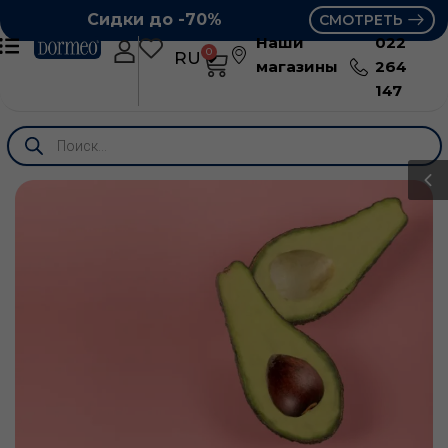
Сидки до -70%
СМОТРЕТЬ
Наши
022
0
RU
RO
магазины
264
147