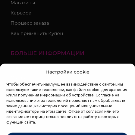
Магазины
Карьера
Процесс заказа
Как применить Купон
БОЛЬШЕ ИНФОРМАЦИИ
О компании
Настройки cookie
Статьи
Чтобы обеспечить наилучшее взаимодействие с сайтом, мы
Регламент кампании «100 zile pana la vis»
используем такие технологии, как файлы cookie, для хранения
и/или получения информации об устройстве. Согласие на
использование этих технологий позволяет нам обрабатывать
такие данные, как история посещений или уникальные
идентификаторы на этом сайте. Отказ от согласия или его
отзыв может отрицательно повлиять на работу некоторых
функций сайта.
Copyright © 2026 Top Shop