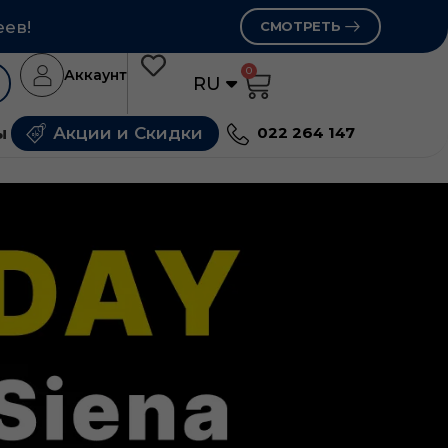
еев!
СМОТРЕТЬ
0
Аккаунт
RU
RO
ы
Акции и Скидки
022 264 147