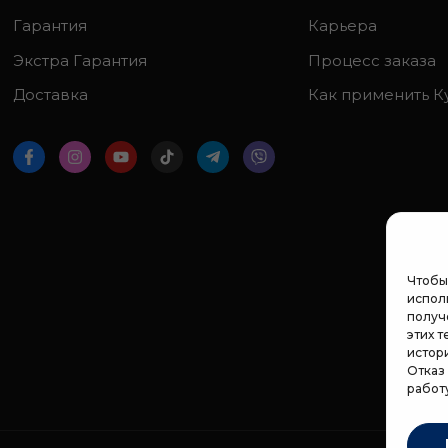
Гарантия
Карьера
Экстра Гарантия
Процесс заказа
Доставка
Как применить К
Чтобы
исполь
получ
этих т
истор
Отказ
работ