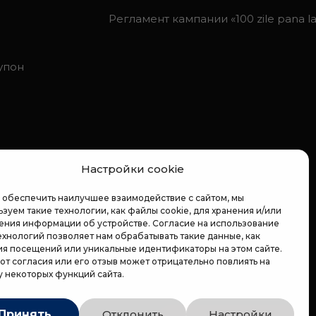
Регламент кампании «100 zile pana la 
упон
Настройки cookie
 обеспечить наилучшее взаимодействие с сайтом, мы
зуем такие технологии, как файлы cookie, для хранения и/или
ения информации об устройстве. Согласие на использование
ехнологий позволяет нам обрабатывать такие данные, как
ия посещений или уникальные идентификаторы на этом сайте.
 от согласия или его отзыв может отрицательно повлиять на
у некоторых функций сайта.
Принять
Отклонить
Настройки