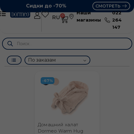
Сидки до -70%
СМОТРЕТЬ
Наши
022
0
RU
RO
магазины
264
147
-67%
Домашний халат
Dormeo Warm Hug