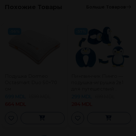
Похожие Товары
Больше Товаров
-56%
-57%
Подушка Dormeo
Пингвинчик Пинго —
Octasmart Duo 50×70
подушка-игрушка 2в1
см
для путешествий
Dormeo
699
MDL
1.599
MDL
299
MDL
699
MDL
664
MDL
284
MDL