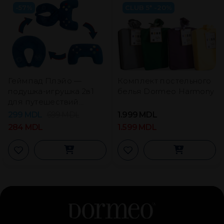
-57%
CLUB 5* -20%
Геймпад Плэйо —
Комплект постельного
подушка-игрушка 2в1
белья Dormeo Harmony
для путешествий
Dormeo
299
MDL
699
MDL
1.999
MDL
284
MDL
1.599
MDL