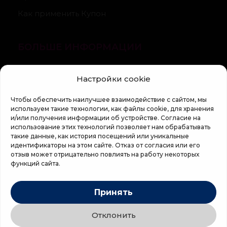
Как применить Купон
БОЛЬШЕ ИНФОРМАЦИИ
О компании
Настройки cookie
Статьи
Чтобы обеспечить наилучшее взаимодействие с сайтом, мы
Регламент кампании «100 zile pana la vis»
используем такие технологии, как файлы cookie, для хранения
и/или получения информации об устройстве. Согласие на
использование этих технологий позволяет нам обрабатывать
такие данные, как история посещений или уникальные
идентификаторы на этом сайте. Отказ от согласия или его
отзыв может отрицательно повлиять на работу некоторых
функций сайта.
Copyright © 2026 Top Shop
Принять
Все права защищены.
Отклонить
Мы используем безопасную оплату