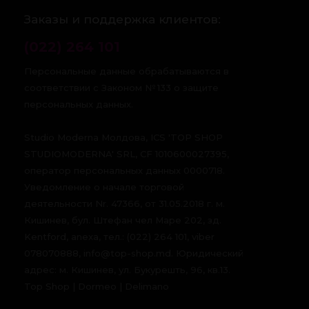
Заказы и поддержка клиентов:
(022) 264 101
Персональные данные обрабатываются в
соответствии с Законом № 133 о защите
персональных данных.
Studio Moderna Молдова, ICS 'TOP SHOP
STUDIOMODERNA' SRL, CF 1010600027395,
оператор персональных данных 0000718.
Уведомление о начале торговой
деятельности Nr. 47366, от 31.05.2018 г. м.
Кишинев, бул. Штефан чел Маре 202, зд.
Kentford, anexa, тел.: (022) 264 101, viber
078070888, info@top-shop.md. Юридический
адрес: м. Кишинев, ул. Букурешть, 96, кв.13.
Top Shop | Dormeo | Delimano