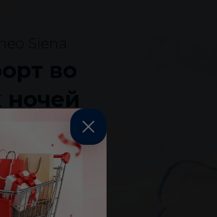
eo Siena
орт во
 ночей
лые ночи. Dormeo
ляет телу дышать и
роклимат во время
оздаёт воздушный