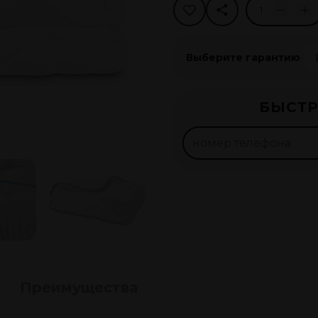
Выберите гарантию
Рассро
БЫСТР
75
леев 
Оформи
Преимущества