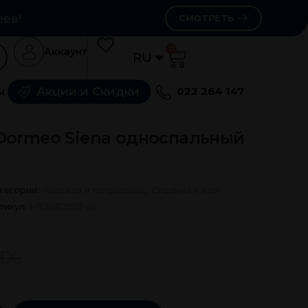
еев!
СМОТРЕТЬ
0
Аккаунт
RU
RO
ы
Акции и Скидки
022 264 147
Dormeo Siena односпальный
тегории:
Одеяла и покрывала
,
Спальня и сон
тикул:
1-110087857-ru
DL