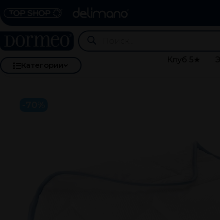
Клуб 5★
Категории
-70%