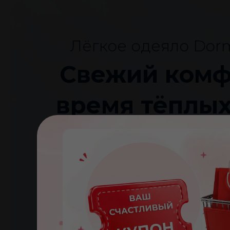
Лёгкое одеяло Dorm
Свежий комф
время тёплых
Забудьте о тяжёлом одеяле в тёп
Siena Light мягко укрывает, позво
помогает сохранить приятный мик
сна.
Лёгкий наполнитель Wellsleep® с