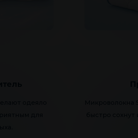
итель
П
делают одеяло
Микроволокна S
риятным для
быстро сохнут 
ыха.