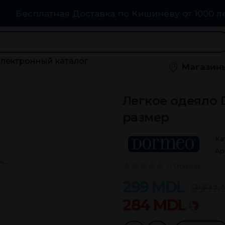
Бесплатная Доставка по Кишинёву от 1000 л
Электронный каталог
Магазин
Легкое одеяло 
размер
Ка
Ар
0 Отзывов
299
MDL
999
M
284
MDL