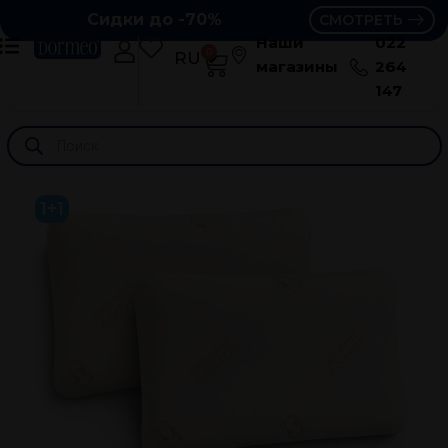
Сидки до -70%
СМОТРЕТЬ
Наши
022
0
RU
RO
магазины
264
147
1+1