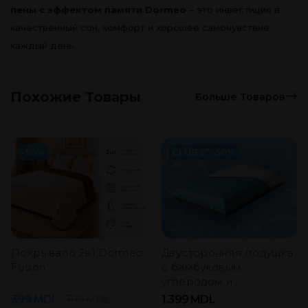
пены с эффектом памяти Dormeo
– это инвестиция в
качественный сон, комфорт и хорошее самочувствие
каждый день.
Похожие Товары
Больше Товаров
-50%
CLUB 5* -50%
Покрывало 2в1 Dormeo
Двусторонняя подушка
Fusion
с бамбуковым
углеродом и
охлаждающим гелем
399
MDL
799
MDL
1.399
MDL