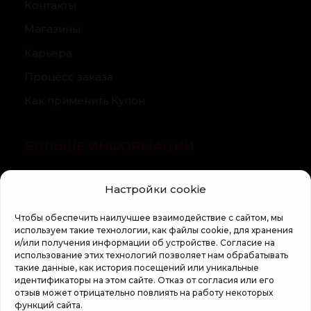
Контакты
Магазины
Карьера
Процесс заказа
Как применить Купон
БОЛЬШЕ ИНФОРМАЦИИ
О компании
Настройки cookie
Статьи
Чтобы обеспечить наилучшее взаимодействие с сайтом, мы
Регламент кампании «100 zile pana la vis»
используем такие технологии, как файлы cookie, для хранения
и/или получения информации об устройстве. Согласие на
использование этих технологий позволяет нам обрабатывать
такие данные, как история посещений или уникальные
идентификаторы на этом сайте. Отказ от согласия или его
отзыв может отрицательно повлиять на работу некоторых
функций сайта.