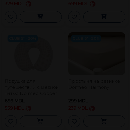
Dormeo Dual 40×60 см
379
MDL
699
MDL
CLUB 5* -20%
CLUB 5* -20%
Подушка для
Простыня на резинке
путешествий с медной
Dormeo Harmony
нитью Dormeo Copper
699
MDL
299
MDL
559
MDL
239
MDL