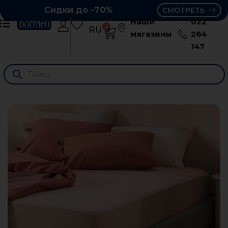
Сидки до -70%
СМОТРЕТЬ
Наши
022
0
RU
RO
магазины
264
147