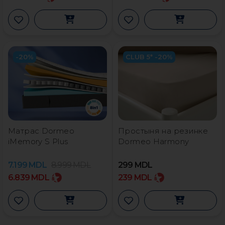
-20%
CLUB 5* -20%
Матрас Dormeo
Простыня на резинке
iMemory S Plus
Dormeo Harmony
7.199
MDL
8.999
MDL
299
MDL
6.839
MDL
239
MDL