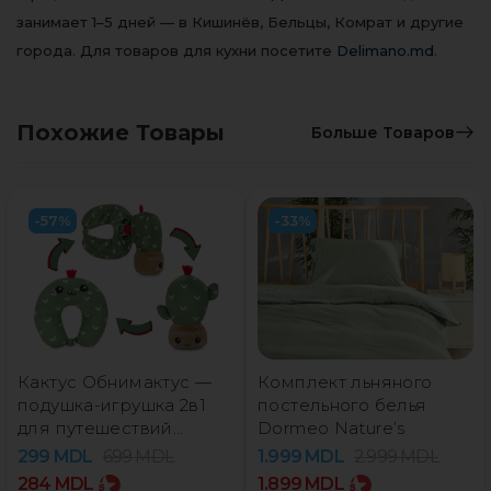
занимает 1–5 дней — в Кишинёв, Бельцы, Комрат и другие
города. Для товаров для кухни посетите
Delimano.md
.
Похожие Товары
Больше Товаров
-57%
-33%
Кактус Обнимактус —
Комплект льняного
подушка-игрушка 2в1
постельного белья
для путешествий
Dormeo Nature’s
Dormeo
299
MDL
699
MDL
1.999
MDL
2.999
MDL
284
MDL
1.899
MDL