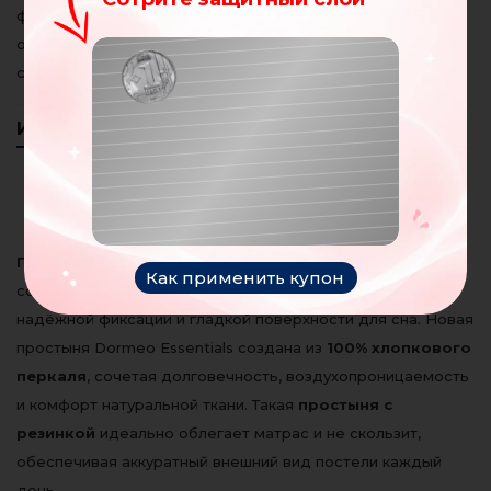
фиксируется на матрасе, не скользит, не мнётся и
обеспечивает гладкую поверхность для сна. Легко
Поздравляю!
стирается при 60°C. Доставка по Молдове 1–5 дней.
Вы получили купон на
100
Информация
Отзывы клиентов
(0)
леев
Простыня на резинке –
Ваш купон:
максимум удобства и комфорта
NOROC
Простыня на резинке
стала незаменимым элементом
Как применить купон
современного спального текстиля благодаря удобству,
надёжной фиксации и гладкой поверхности для сна. Новая
простыня Dormeo Essentials создана из
100% хлопкового
перкаля
, сочетая долговечность, воздухопроницаемость
и комфорт натуральной ткани. Такая
простыня с
резинкой
идеально облегает матрас и не скользит,
обеспечивая аккуратный внешний вид постели каждый
день.