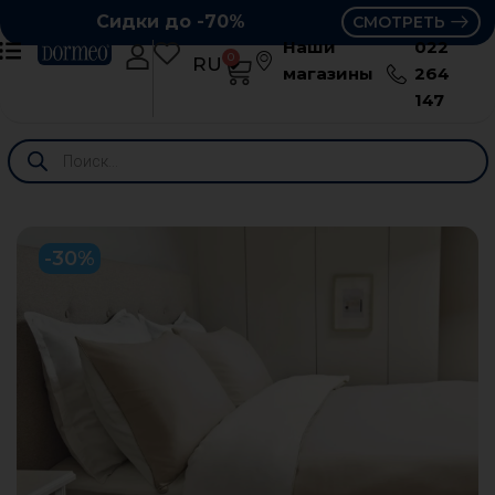
Сидки до -70%
СМОТРЕТЬ
Наши
022
0
RU
RO
магазины
264
147
-30%