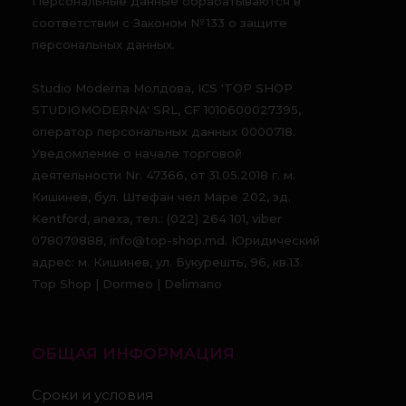
Персональные данные обрабатываются в
соответствии с Законом № 133 о защите
персональных данных.
Studio Moderna Молдова, ICS 'TOP SHOP
STUDIOMODERNA' SRL, CF 1010600027395,
оператор персональных данных 0000718.
Уведомление о начале торговой
деятельности Nr. 47366, от 31.05.2018 г. м.
Кишинев, бул. Штефан чел Маре 202, зд.
Kentford, anexa, тел.: (022) 264 101, viber
078070888, info@top-shop.md. Юридический
адрес: м. Кишинев, ул. Букурешть, 96, кв.13.
Top Shop | Dormeo | Delimano
ОБЩАЯ ИНФОРМАЦИЯ
Сроки и условия