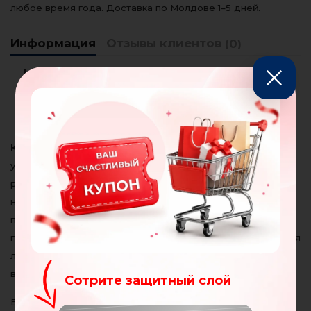
любое время года. Доставка по Молдове 1–5 дней.
Информация
Отзывы клиентов
(0)
Комплект постельного белья –
быстрый способ обновить
спальню
Комплект постельного белья
Dormeo Warm Hug
– это
удобный и доступный способ преобразить спальню без
ремонта и сложных изменений. Новая расцветка
наволочек и пододеяльника моментально освежает
пространство, создавая атмосферу спокойствия и
гармонии. Такой
набор постельного белья
подходит для
любого интерьера и обеспечивает уют на протяжении
всего года.
Сотрите защитный слой
Благодаря качественному сатину из 100% хлопка ткань не