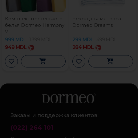
Комплект постельного
Чехол для матраса
белья Dormeo Harmony
Dormeo Dreams
V1
999
MDL
1.399
MDL
299
MDL
499
MDL
949
MDL
284
MDL
Заказы и поддержка клиентов:
(022) 264 101