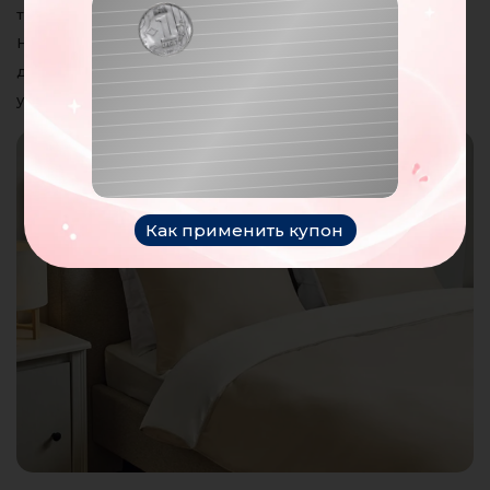
Поздравляю!
только красивая, но и невероятно приятная на ощупь.
Натуральные волокна создают оптимальный микроклимат
Вы получили купон на
для сна, а гладкая текстура придаёт комплекту
100
леев
утончённый и современный вид.
Ваш купон:
NOROC
Как применить купон