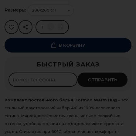
Размеры:
В КОРЗИНУ
Рассрочка 0%
БЫСТРЫЙ ЗАКАЗ
350
леев ×
4
мес.
Оформить
ОТПРАВИТЬ
Комплект постельного белья Dormeo Warm Hug
– это
стильный двусторонний набор 4в1 из 100% хлопкового
сатина. Мягкая, шелковистая ткань, четыре спокойных
оттенка, удобная молния на пододеяльнике и простота
ухода. Стирается при 60°C, обеспечивает комфорт в