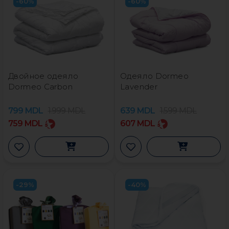
-60%
-60%
Двойное одеяло
Одеяло Dormeo
Dormeo Carbon
Lavender
799
MDL
1.999
MDL
639
MDL
1.599
MDL
759
MDL
607
MDL
-29%
-40%