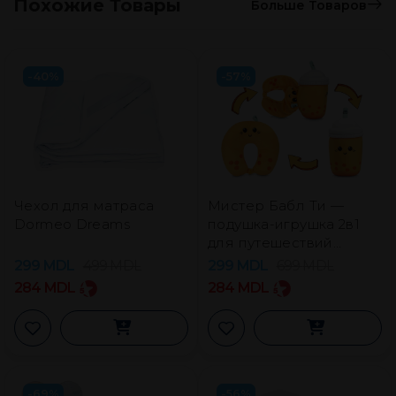
Похожие Товары
Больше Товаров
-40%
-57%
Чехол для матраса
Мистер Бабл Ти —
Dormeo Dreams
подушка-игрушка 2в1
для путешествий
Dormeo
299
MDL
499
MDL
299
MDL
699
MDL
284
MDL
284
MDL
-69%
-56%