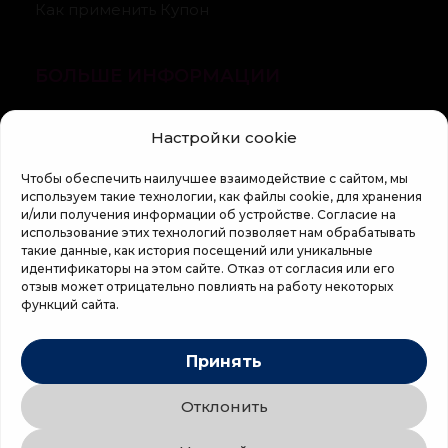
Как применить Купон
БОЛЬШЕ ИНФОРМАЦИИ
О компании
Настройки cookie
Статьи
Чтобы обеспечить наилучшее взаимодействие с сайтом, мы
Регламент кампании «100 zile pana la vis»
используем такие технологии, как файлы cookie, для хранения
и/или получения информации об устройстве. Согласие на
использование этих технологий позволяет нам обрабатывать
такие данные, как история посещений или уникальные
идентификаторы на этом сайте. Отказ от согласия или его
отзыв может отрицательно повлиять на работу некоторых
функций сайта.
Copyright © 2026 Top Shop
Принять
Все права защищены.
Отклонить
Мы используем безопасную оплату