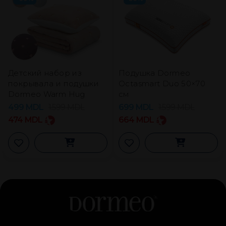
Детский набор из
Подушка Dormeo
покрывала и подушки
Octasmart Duo 50×70
Dormeo Warm Hug
см
499
MDL
1.599
MDL
699
MDL
1.599
MDL
474
MDL
664
MDL