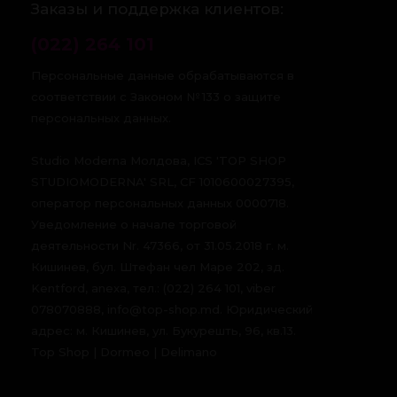
Заказы и поддержка клиентов:
(022) 264 101
Персональные данные обрабатываются в
соответствии с Законом № 133 о защите
персональных данных.
Studio Moderna Молдова, ICS 'TOP SHOP
STUDIOMODERNA' SRL, CF 1010600027395,
оператор персональных данных 0000718.
Уведомление о начале торговой
деятельности Nr. 47366, от 31.05.2018 г. м.
Кишинев, бул. Штефан чел Маре 202, зд.
Kentford, anexa, тел.: (022) 264 101, viber
078070888, info@top-shop.md. Юридический
адрес: м. Кишинев, ул. Букурешть, 96, кв.13.
Top Shop | Dormeo | Delimano