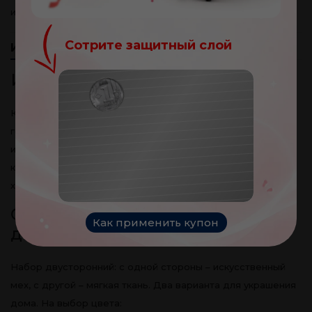
и пригоден для стирки при 30°C.
Сотрите защитный слой
Информация
Отзывы клиентов
(0)
Идеальный подарок
Поздравляю!
Вы получили купон на
Коллекция Warm Hug согревает сердца людей с 2013
100
леев
года. Покрывала и подушки подарили миллионам людей
истинные и трогательные воспоминания. Радость для
Ваш купон:
каждого – это замечательный подарок на Новый Год и в
NOROC
холодные дни.
Стильный дизайн и внимание к
Как применить купон
деталям
Набор двусторонний: с одной стороны – искусственный
мех, с другой – мягкая ткань. Два варианта для украшения
дома. На выбор цвета: