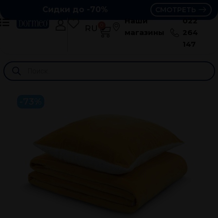
Сидки до -70%
СМОТРЕТЬ
Наши
022
0
RU
RO
магазины
264
147
-73%