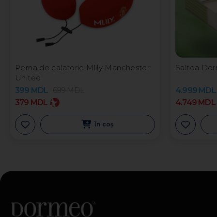
Perna de calatorie Mlily Manchester
Saltea Dor
United
399
MDL
699
MDL
4.999
MDL
379
MDL
4.749
MDL
În coș