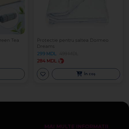
reen Tea
Protectie pentru saltea Dormeo
Dreams
299
MDL
499
MDL
284
MDL
ș
În coș
MAI MULTE INFORMATII