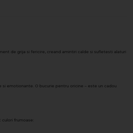
t de grija si fericire, creand amintiri calde si sufletesti alaturi
te si emotionante. O bucurie pentru oricine – este un cadou
2 culori frumoase: