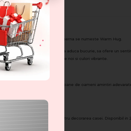
grija
 aceea setul nostru de cuvertura si perna se numeste Warm Hug.
isari calde – sa incalzeasca si sa aduca bucurie, sa ofere un sentimen
set exclusiv disponibil in modele noi si culori vibrante.
uverturile si pernele au oferit milioane de oameni amintiri adevara
!
– tesatura moale. Doua optiuni pentru decorarea casei. Disponibil in 