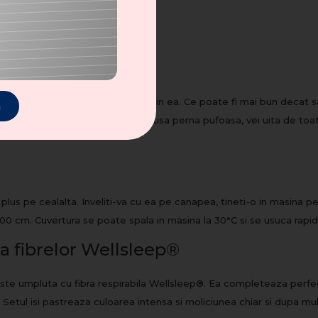
100
lei
e
ROC
t sa simti confort si satisfactie in ea. Ce poate fi mai bun decat s
n
lit in cuvertura moale si vei imbratisa perna pufoasa, vei uita de to
plus pe cealalta. Inveliti-va cu ea pe canapea, tineti-o in masina pe
00 cm. Cuvertura se poate spala in masina la 30°C si se usuca rapid
a fibrelor Wellsleep®
este umpluta cu fibra respirabila Wellsleep®. Ea completeaza perfect
n. Setul isi pastreaza culoarea intensa si moliciunea chiar si dupa 