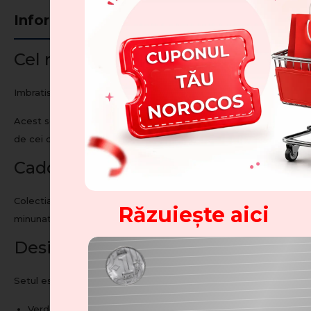
Informații
Recenzii clienți
(0)
Cel mai confortabil mod de a arata 
Imbratisarile sunt la fel de magice ca sarbatorile de iarna, de
Acest set a fost creat pentru a oferi toate beneficiile unor imbrat
de cei dragi. Bucurati-va de aceste sentimente oricand, cu acest 
Cadoul ideal
Colectia Warm Hug incalzeste inimile oamenilor inca din 2013. C
Răzuiește aici
minunat de Anul Nou si pentru zilele reci.
Design stilat si atentie la detalii
Felicitări
Setul este reversibil: pe o parte – blana sintetica, pe cealalta 
Verde