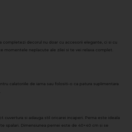
a completezi decorul nu doar cu accesorii elegante, ci si cu
ate momentele neplacute ale zilei si te vei relaxa complet.
ntru calatoriile de iarna sau folositi-o ca patura suplimentara
.
 cuvertura si adauga stil oricarei incaperi. Perna este ideala
multe spalari. Dimensiunea pernei este de 40×40 cm si se