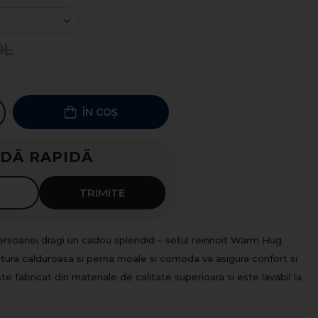
DL
ÎN COȘ
DĂ RAPIDĂ
luni
TRIMITE
 persoanei dragi un cadou splendid – setul reinnoit Warm Hug.
tura calduroasa si perna moale si comoda va asigura confort si
te fabricat din materiale de calitate superioara si este lavabil la