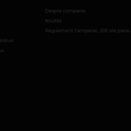
Despre companie
Noutăți
Regulament Campanie „100 zile pana la
rături
on