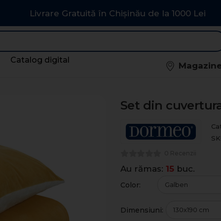
Livrare Gratuită în Chișinău de la 1000 Lei
Catalog digital
Magazin
Set din cuvertu
Cat
SK
0 Recenzii
Au rămas:
15
buc.
Color:
Dimensiuni: