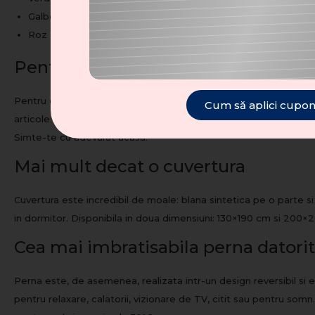
Ai câștigat un cupon d
Galben
NO
Cuponul tău:
Roz
Pentru confort maxim
Pentru ca o casa sa devina o adevarata fortareata, este importan
Cum să aplici cupo
articole confortabile pentru pat? In momentul in care vei fi inve
Simte-te cu adevarat acasa.
Mai mult decat o cuvertura
Cuvertura este incredibil de moale: blana sintetica pe o parte si 
in dormitor. Disponibila in doua dimensiuni: 130×190 cm si 200×2
Cea mai imbratisabila perna datorit
Perna este, de asemenea, realizata intr-un design reversibil si 
pentru relaxare, calatorii, vizionare de TV, citit sau pentru som