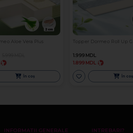
meo Aloe Vera Plus
Topper Dormeo Roll Up G
5.999
MDL
1.999
MDL
1.899
MDL
În coș
În co
INFORMATII GENERALE
INTREBARI?