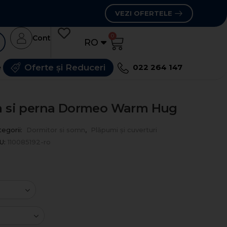
VEZI OFERTELE
0
Cont
RO
RU
e
Oferte și Reduceri
022 264 147
ra si perna Dormeo Warm Hug
egorii:
Dormitor si somn
,
Plăpumi și cuverturi
U:
110085192-ro