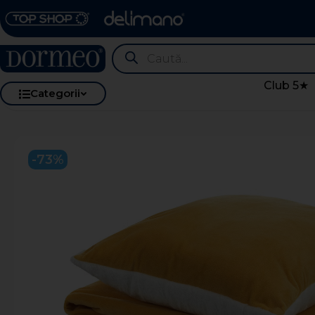
Club 5★
Categorii
-73%