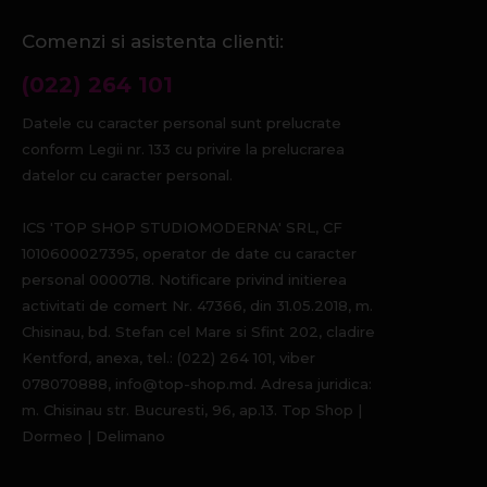
Comenzi si asistenta clienti:
(022) 264 101
Datele cu caracter personal sunt prelucrate
conform Legii nr. 133 cu privire la prelucrarea
datelor cu caracter personal.
ICS 'TOP SHOP STUDIOMODERNA' SRL, CF
1010600027395, operator de date cu caracter
personal 0000718. Notificare privind initierea
activitati de comert Nr. 47366, din 31.05.2018, m.
Chisinau, bd. Stefan cel Mare si Sfint 202, cladire
Kentford, anexa, tel.: (022) 264 101, viber
078070888, info@top-shop.md. Adresa juridica:
m. Chisinau str. Bucuresti, 96, ap.13. Top Shop |
Dormeo | Delimano