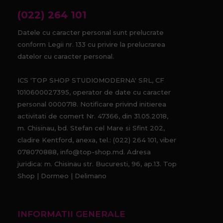
(022) 264 101
Datele cu caracter personal sunt prelucrate
conform Legii nr. 133 cu privire la prelucrarea
datelor cu caracter personal.
ICS 'TOP SHOP STUDIOMODERNA' SRL, CF
1010600027395, operator de date cu caracter
personal 0000718. Notificare privind initierea
activitati de comert Nr. 47366, din 31.05.2018,
m. Chisinau, bd. Stefan cel Mare si Sfint 202,
cladire Kentford, anexa, tel.: (022) 264 101, viber
078070888, info@top-shop.md. Adresa
juridica: m. Chisinau str. Bucuresti, 96, ap.13. Top
Shop | Dormeo | Delimano
INFORMATII GENERALE