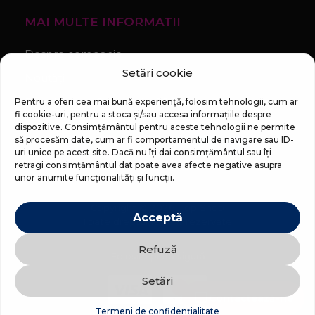
MAI MULTE INFORMATII
Despre companie
Setări cookie
Noutăți
Regulament Campanie „100 zile pana la vis”
Pentru a oferi cea mai bună experiență, folosim tehnologii, cum ar
fi cookie-uri, pentru a stoca și/sau accesa informațiile despre
dispozitive. Consimțământul pentru aceste tehnologii ne permite
să procesăm date, cum ar fi comportamentul de navigare sau ID-
uri unice pe acest site. Dacă nu îți dai consimțământul sau îți
retragi consimțământul dat poate avea afecte negative asupra
unor anumite funcționalități și funcții.
Copyright © 2026 Top Shop
Acceptă
Toate drepturile sunt rezervate.
Refuză
Folosim plată sigură
Setări
Contactează-ne
Termeni de confidențialitate