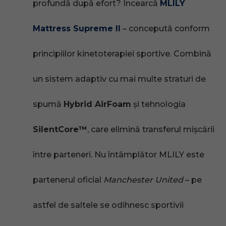
profundă după efort? Încearcă
MLILY
Mattress Supreme II
– concepută conform
principiilor kinetoterapiei sportive. Combină
un sistem adaptiv cu mai multe straturi de
spumă
Hybrid AirFoam
și tehnologia
SilentCore™
, care elimină transferul mișcării
între parteneri. Nu întâmplător MLILY este
partenerul oficial
Manchester United
– pe
astfel de saltele se odihnesc sportivii