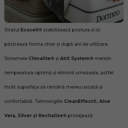
Stratul
Ecocell®
stabilizează postura și își
păstrează forma chiar și după ani de utilizare.
Sistemele
Climalite®
și
AirX System®
mențin
temperatura optimă și elimină umezeala, astfel
încât suprafața să rămână mereu uscată și
confortabilă. Tehnologiile
CleanEffect®, Aloe
Vera, Silver și Revitalize®
protejează