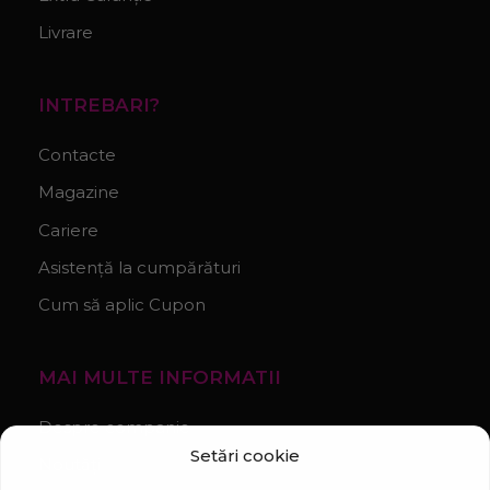
Livrare
INTREBARI?
Contacte
Magazine
Cariere
Asistență la cumpărături
Cum să aplic Cupon
MAI MULTE INFORMATII
Despre companie
Setări cookie
Noutăți