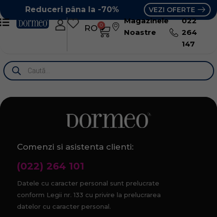
Reduceri pâna la -70%
VEZI OFERTE
Magazinele
022
0
RO
RU
Noastre
264
147
Comenzi si asistenta clienti:
(022) 264 101
Datele cu caracter personal sunt prelucrate
conform Legii nr. 133 cu privire la prelucrarea
datelor cu caracter personal.