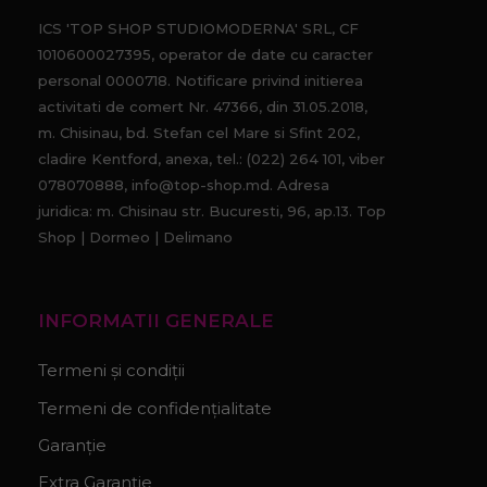
ICS 'TOP SHOP STUDIOMODERNA' SRL, CF
1010600027395, operator de date cu caracter
personal 0000718. Notificare privind initierea
activitati de comert Nr. 47366, din 31.05.2018,
m. Chisinau, bd. Stefan cel Mare si Sfint 202,
cladire Kentford, anexa, tel.: (022) 264 101, viber
078070888, info@top-shop.md. Adresa
juridica: m. Chisinau str. Bucuresti, 96, ap.13. Top
Shop | Dormeo | Delimano
INFORMATII GENERALE
Termeni și condiții
Termeni de confidențialitate
Garanție
Extra Garanție