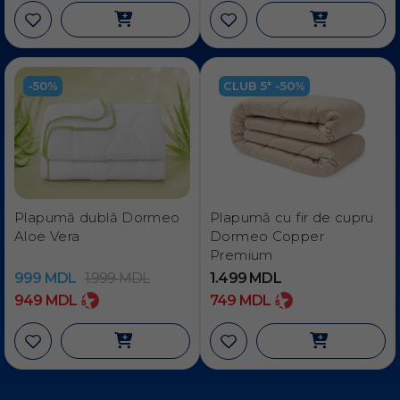
-50%
CLUB 5* -50%
Plapumă dublă Dormeo
Plapumă cu fir de cupru
Aloe Vera
Dormeo Copper
Premium
999
MDL
1.999
MDL
1.499
MDL
949
MDL
749
MDL