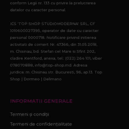
conform Legii nr. 133 cu privire la prelucrarea
datelor cu caracter personal.
ICS 'TOP SHOP STUDIOMODERNA' SRL, CF
1010600027395, operator de date cu caracter
personal 0000718. Notificare privind initierea
activitati de comert Nr. 47366, din 31.05.2018,
m. Chisinau, bd. Stefan cel Mare si Sfint 202,
cladire Kentford, anexa, tel.: (022) 264 101, viber
078070888, info@top-shop.md. Adresa
juridica: m. Chisinau str. Bucuresti, 96, ap.13. Top
Shop | Dormeo | Delimano
INFORMATII GENERALE
Termeni și condiții
Termeni de confidențialitate