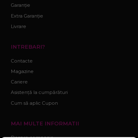
Garanție
Extra Garanție
Livrare
INTREBARI?
Contacte
Magazine
Cariere
Asistență la cumpărături
Cum să aplic Cupon
MAI MULTE INFORMATII
Despre companie