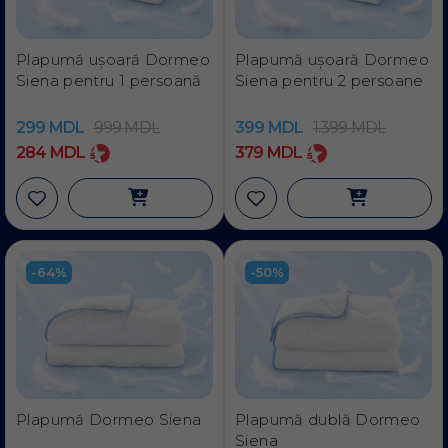
Plapumă ușoară Dormeo
Plapumă ușoară Dormeo
Siena pentru 1 persoană
Siena pentru 2 persoanе
299
MDL
999
MDL
399
MDL
1.399
MDL
284
MDL
379
MDL
-64%
-50%
Plapumă Dormeo Siena
Plapumă dublă Dormeo
Siena