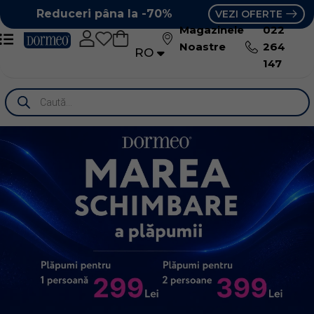
Reduceri pâna la -70%
VEZI OFERTE
Magazinele
022
Noastre
264
RO
RU
147