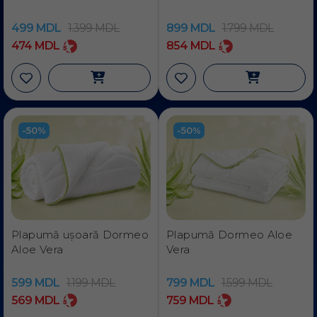
499
MDL
1.399
MDL
899
MDL
1.799
MDL
474
MDL
854
MDL
-50%
-50%
Plapumă ușoară Dormeo
Plapumă Dormeo Aloe
Aloe Vera
Vera
599
MDL
1.199
MDL
799
MDL
1.599
MDL
569
MDL
759
MDL