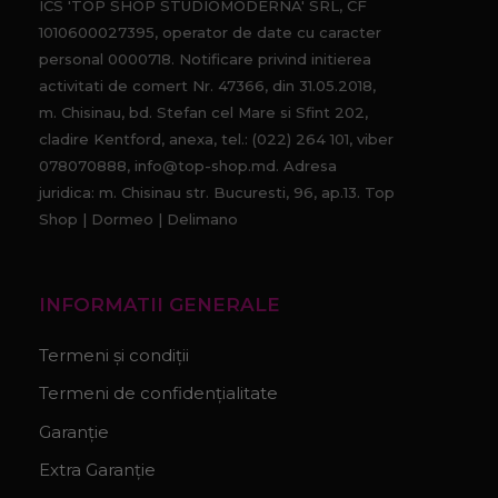
ICS 'TOP SHOP STUDIOMODERNA' SRL, CF
1010600027395, operator de date cu caracter
personal 0000718. Notificare privind initierea
activitati de comert Nr. 47366, din 31.05.2018,
m. Chisinau, bd. Stefan cel Mare si Sfint 202,
cladire Kentford, anexa, tel.: (022) 264 101, viber
078070888, info@top-shop.md. Adresa
juridica: m. Chisinau str. Bucuresti, 96, ap.13. Top
Shop | Dormeo | Delimano
INFORMATII GENERALE
Termeni și condiții
Termeni de confidențialitate
Garanție
Extra Garanție