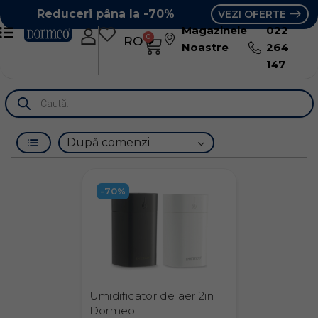
Reduceri pâna la -70%
VEZI OFERTE
Magazinele
022
0
RO
RU
Noastre
264
147
-70%
Umidificator de aer 2in1
Dormeo