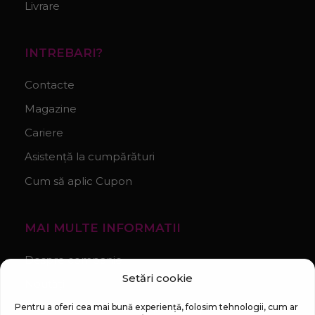
Livrare
INTREBARI?
Contacte
Magazine
Cariere
Asistență la cumpărături
Cum să aplic Cupon
MAI MULTE INFORMATII
Despre companie
Setări cookie
Noutăți
Regulament Campanie „100 zile pana la vis”
Pentru a oferi cea mai bună experiență, folosim tehnologii, cum ar