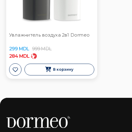
Увлажнитель воздуха 2в1 Dormeo
299
MDL
999
MDL
284
MDL
В корзину