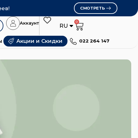
еев!
СМОТРЕТЬ
0
Аккаунт
RU
RO
ы
Акции и Скидки
022 264 147