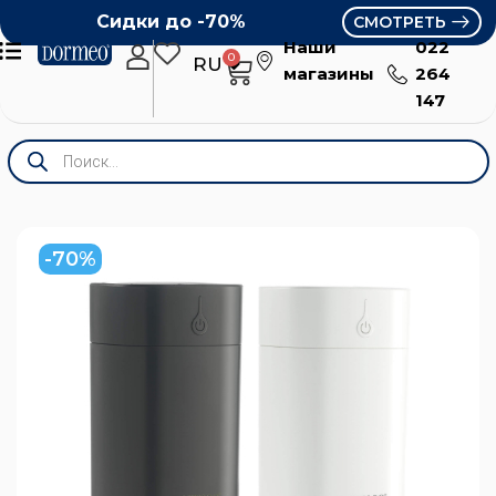
Сидки до -70%
СМОТРЕТЬ
Наши
022
0
RU
RO
магазины
264
147
-70%