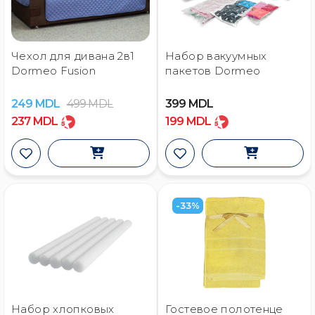
Чехол для дивана 2в1
Набор вакуумных
Dormeo Fusion
пакетов Dormeo
249
MDL
499
MDL
399
MDL
237
MDL
199
MDL
-33%
Набор хлопковых
Гостевое полотенце