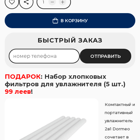
В КОРЗИНУ
Рассрочка 0%
БЫСТРЫЙ ЗАКАЗ
75
леев ×
4
мес.
Оформить
ОТПРАВИТЬ
ПОДАРОК
: Набор хлопковых
фильтров для увлажнителя (5 шт.)
99 леев
!
Компактный и
портативный
увлажнитель
2в1 Dormeo
сочетает в