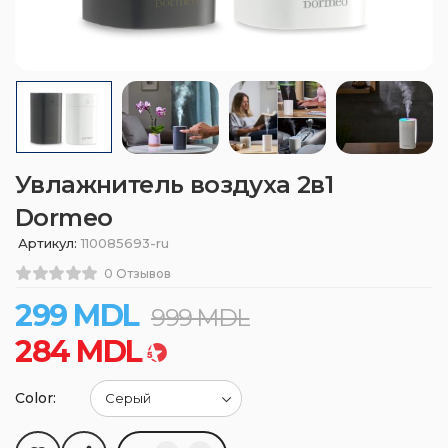
Увлажнитель воздуха 2в1
Dormeo
Артикул:
110085693-ru
0 Отзывов
299
MDL
999
MDL
284
MDL
Color: