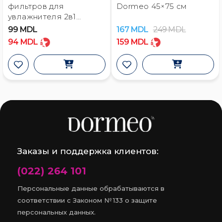
фильтров для
Dormeo 45×75 см
увлажнителя 2в1
Dormeo (5 шт.)
99
MDL
167
MDL
249
MDL
94
MDL
159
MDL
Заказы и поддержка клиентов:
(022) 264 101
Персональные данные обрабатываются в
соответствии с Законом № 133 о защите
персональных данных.