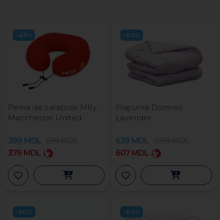
-43%
-60%
Perna de calatorie Mlily
Plapuma Dormeo
Manchester United
Lavender
399
MDL
699
MDL
639
MDL
1.599
MDL
379
MDL
607
MDL
-60%
-60%