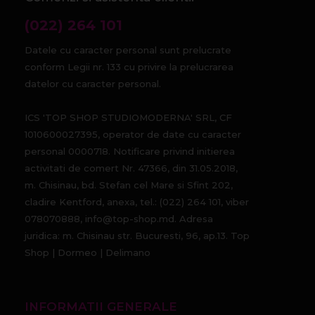
(022) 264 101
Datele cu caracter personal sunt prelucrate
conform Legii nr. 133 cu privire la prelucrarea
datelor cu caracter personal.
ICS 'TOP SHOP STUDIOMODERNA' SRL, CF
1010600027395, operator de date cu caracter
personal 0000718. Notificare privind initierea
activitati de comert Nr. 47366, din 31.05.2018,
m. Chisinau, bd. Stefan cel Mare si Sfint 202,
cladire Kentford, anexa, tel.: (022) 264 101, viber
078070888, info@top-shop.md. Adresa
juridica: m. Chisinau str. Bucuresti, 96, ap.13. Top
Shop | Dormeo | Delimano
INFORMATII GENERALE