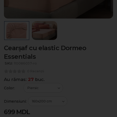
Cearșaf cu elastic Dormeo
Essentials
SKU:
110086057-ro
0 Recenzii
Au rămas:
27
buc.
Color:
Dimensiuni:
699
MDL