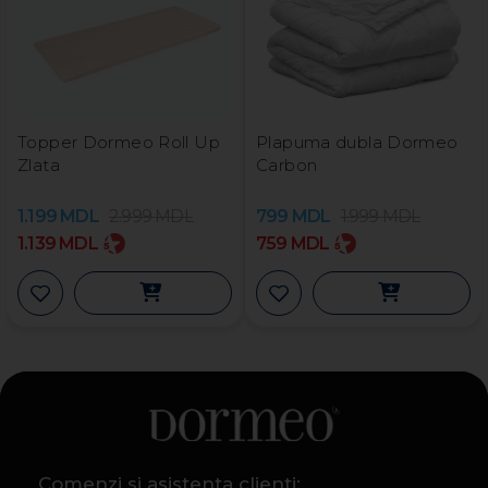
Topper Dormeo Roll Up
Plapuma dubla Dormeo
Zlata
Carbon
1.199
MDL
2.999
MDL
799
MDL
1.999
MDL
1.139
MDL
759
MDL
Comenzi si asistenta clienti: