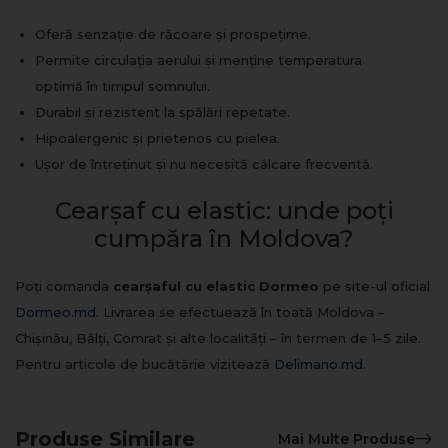
Oferă senzație de răcoare și prospețime.
Permite circulația aerului și menține temperatura
optimă în timpul somnului.
Durabil și rezistent la spălări repetate.
Hipoalergenic și prietenos cu pielea.
Ușor de întreținut și nu necesită călcare frecventă.
Cearșaf cu elastic: unde poți
cumpăra în Moldova?
Poți comanda
cearșaful cu elastic Dormeo
pe site-ul oficial
Dormeo.md
. Livrarea se efectuează în toată Moldova –
Chișinău, Bălți, Comrat și alte localități – în termen de 1–5 zile.
Pentru articole de bucătărie vizitează
Delimano.md
.
Produse Similare
Mai Multe Produse