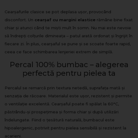
Cearșafurile clasice se pot deplasa ușor, provocând
disconfort. Un
cearșaf cu margini elastice
rămâne bine fixat
chiar și atunci când te miști mult în somn. Nu mai este nevoie
să îndrepți colțurile dimineața – patul arată ordonat și îngrijit în
fiecare zi. În plus, cearșaful se pune și se scoate foarte rapid,
ceea ce face schimbarea lenjeriei extrem de simplă.
Percal 100% bumbac – alegerea
perfectă pentru pielea ta
Percalul se remarcă prin textura netedă, suprafața mată și
senzația de răcoare. Materialul este ușor, rezistent și permite
o ventilație excelentă. Cearșaful poate fi spălat la 60°C,
păstrându-și prospețimea și forma chiar și după utilizări
îndelungate. Fiind o țesătură naturală, bumbacul este
hipoalergenic, potrivit pentru pielea sensibilă și rezistent la
acarieni.