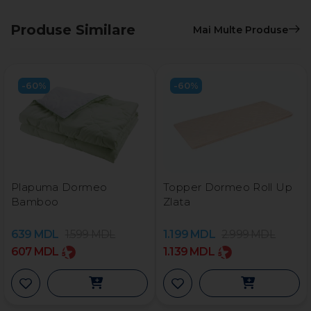
Produse Similare
Mai Multe Produse
-60%
-60%
Plapuma Dormeo
Topper Dormeo Roll Up
Bamboo
Zlata
639
MDL
1.599
MDL
1.199
MDL
2.999
MDL
607
MDL
1.139
MDL