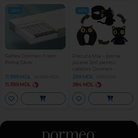
-20%
-57%
Saltea Dormeo Fresh
Pisicuta Mia – perna
Prima Silver
jucarie 2in1 pentru
calatorii Dormeo
11.999
MDL
14.999
MDL
299
MDL
699
MDL
11.399
MDL
284
MDL