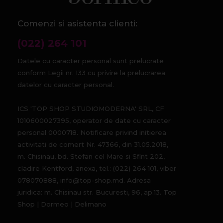
Comenzi si asistenta clienti:
(022) 264 101
Datele cu caracter personal sunt prelucrate
conform Legii nr. 133 cu privire la prelucrarea
datelor cu caracter personal.
ICS 'TOP SHOP STUDIOMODERNA' SRL, CF
1010600027395, operator de date cu caracter
personal 0000718. Notificare privind initierea
activitati de comert Nr. 47366, din 31.05.2018,
m. Chisinau, bd. Stefan cel Mare si Sfint 202,
cladire Kentford, anexa, tel.: (022) 264 101, viber
078070888, info@top-shop.md. Adresa
juridica: m. Chisinau str. Bucuresti, 96, ap.13. Top
Shop | Dormeo | Delimano