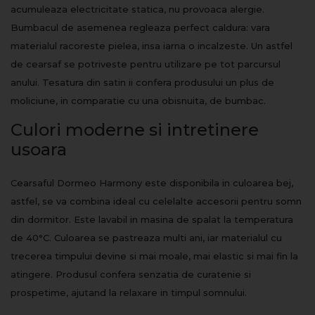
acumuleaza electricitate statica, nu provoaca alergie.
Bumbacul de asemenea regleaza perfect caldura: vara
materialul racoreste pielea, insa iarna o incalzeste. Un astfel
de cearsaf se potriveste pentru utilizare pe tot parcursul
anului. Tesatura din satin ii confera produsului un plus de
moliciune, in comparatie cu una obisnuita, de bumbac.
Culori moderne si intretinere
usoara
Cearsaful Dormeo Harmony este disponibila in culoarea bej,
astfel, se va combina ideal cu celelalte accesorii pentru somn
din dormitor. Este lavabil in masina de spalat la temperatura
de 40°C. Culoarea se pastreaza multi ani, iar materialul cu
trecerea timpului devine si mai moale, mai elastic si mai fin la
atingere. Produsul confera senzatia de curatenie si
prospetime, ajutand la relaxare in timpul somnului.