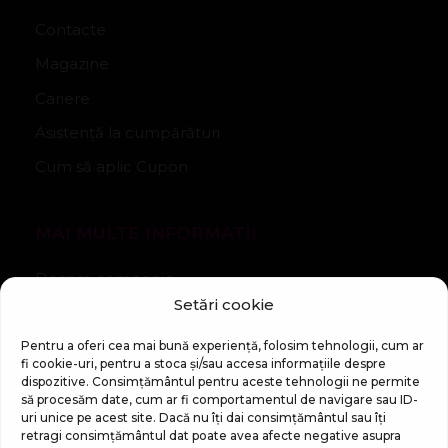
Contacte
Magazine
Cariere
Asistență la cumpărături
Cum să aplic Cupon
MAI MULTE INFORMATII
Despre companie
Setări cookie
Noutăți
Regulament Campanie „100 zile pana la vis”
Pentru a oferi cea mai bună experiență, folosim tehnologii, cum ar
fi cookie-uri, pentru a stoca și/sau accesa informațiile despre
dispozitive. Consimțământul pentru aceste tehnologii ne permite
să procesăm date, cum ar fi comportamentul de navigare sau ID-
uri unice pe acest site. Dacă nu îți dai consimțământul sau îți
retragi consimțământul dat poate avea afecte negative asupra