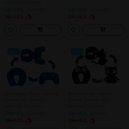
calatorii Dormeo
299
MDL
699
MDL
299
MDL
499
MDL
284
MDL
284
MDL
-57%
-57%
Gamepad Playo – perna
Pisicuta Mia – perna
jucarie 2in1 pentru
jucarie 2in1 pentru
calatorii Dormeo
calatorii Dormeo
299
MDL
699
MDL
299
MDL
699
MDL
284
MDL
284
MDL