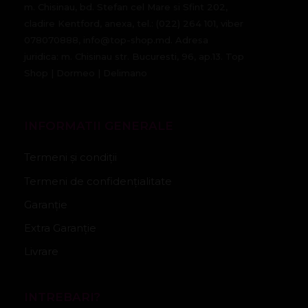
m. Chisinau, bd. Stefan cel Mare si Sfint 202,
cladire Kentford, anexa, tel.: (022) 264 101, viber
078070888, info@top-shop.md. Adresa
juridica: m. Chisinau str. Bucuresti, 96, ap.13. Top
Shop | Dormeo | Delimano
INFORMATII GENERALE
Termeni și condiții
Termeni de confidențialitate
Garanție
Extra Garanție
Livrare
INTREBARI?