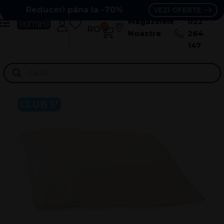
Reduceri pâna la -70%
VEZI OFERTE
Magazinele
022
0
RO
RU
Noastre
264
147
CLUB 5*