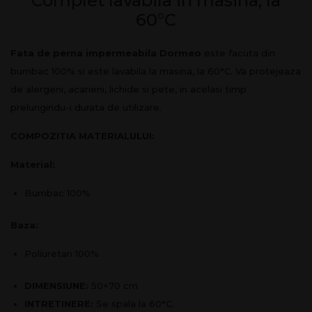
Complet lavabila in masina, la
60°C
Fata de perna impermeabila Dormeo
este facuta din
bumbac 100% si este lavabila la masina, la 60°C. Va protejeaza
de alergeni, acarieni, lichide si pete, in acelasi timp
prelungindu-i durata de utilizare.
COMPOZITIA MATERIALULUI:
Material:
Bumbac 100%
Baza:
Poliuretan 100%
DIMENSIUNE:
50×70 cm
INTRETINERE:
Se spala la 60°C.