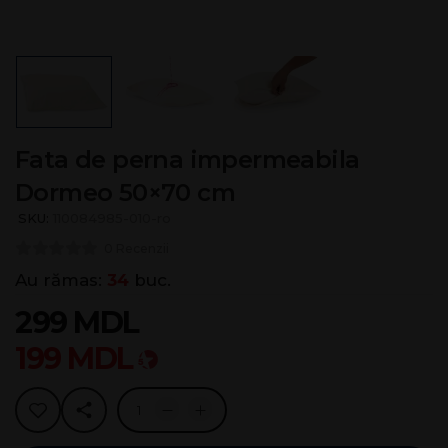
Fata de perna impermeabila
Dormeo 50×70 cm
SKU:
110084985-010-ro
0 Recenzii
Au rămas:
34
buc.
299
MDL
199
MDL