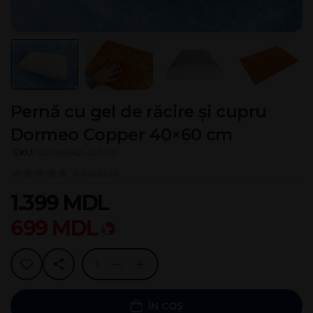
Pernă cu gel de răcire și cupru
Dormeo Copper 40×60 cm
SKU:
110088142-010-ro
0 Recenzii
1.399
MDL
699
MDL
ÎN COȘ