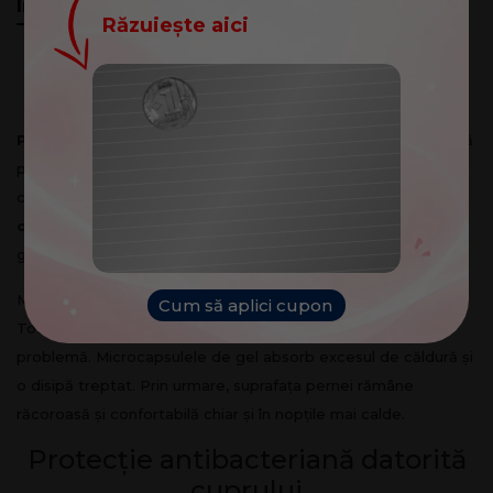
Informații
Recenzii clienți
(0)
Răzuiește aici
Pernă cu gel și cupru – confort
modern pentru somn
Felicitări!
Ai câștigat un cupon de
Pernă cu gel și cupru Dormeo
reprezintă o soluție modernă
100
lei
pentru un somn mai sănătos și mai confortabil. Datorită
combinației dintre
spuma cu memorie
și
gelul infuzat cu
Cuponul tău:
cupru
, această pernă oferă suport ergonomic pentru cap și
NOROC
gât, dar și o temperatură plăcută pe parcursul nopții.
Multe perne din spumă cu memorie rețin căldura corpului.
Cum să aplici cupon
Totuși,
perna cu gelul infuzat cu cupru
rezolvă această
problemă. Microcapsulele de gel absorb excesul de căldură și
o disipă treptat. Prin urmare, suprafața pernei rămâne
răcoroasă și confortabilă chiar și în nopțile mai calde.
Protecție antibacteriană datorită
cuprului