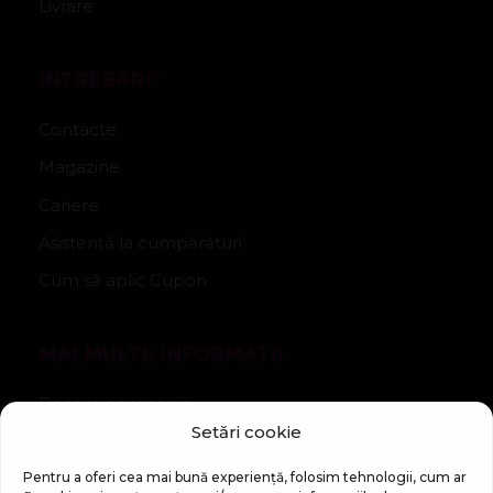
Livrare
INTREBARI?
Contacte
Magazine
Cariere
Asistență la cumpărături
Cum să aplic Cupon
MAI MULTE INFORMATII
Despre companie
Setări cookie
Noutăți
Regulament Campanie „100 zile pana la vis”
Pentru a oferi cea mai bună experiență, folosim tehnologii, cum ar