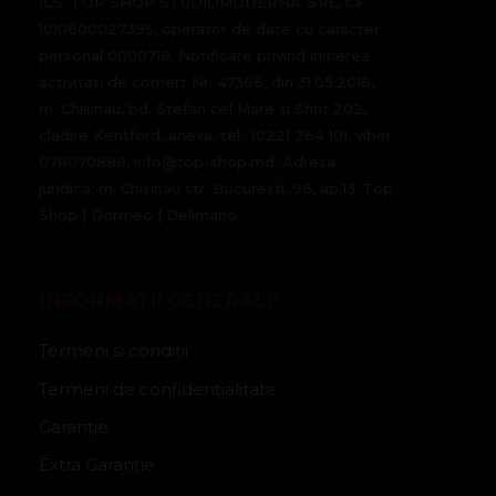
ICS 'TOP SHOP STUDIOMODERNA' SRL, CF
1010600027395, operator de date cu caracter
personal 0000718. Notificare privind initierea
activitati de comert Nr. 47366, din 31.05.2018,
m. Chisinau, bd. Stefan cel Mare si Sfint 202,
cladire Kentford, anexa, tel.: (022) 264 101, viber
078070888, info@top-shop.md. Adresa
juridica: m. Chisinau str. Bucuresti, 96, ap.13. Top
Shop | Dormeo | Delimano
INFORMATII GENERALE
Termeni și condiții
Termeni de confidențialitate
Garanție
Extra Garanție