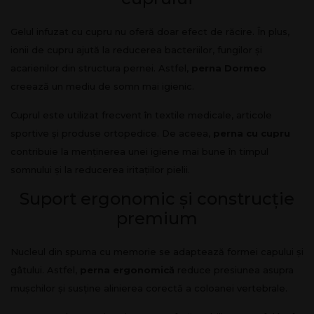
Gelul infuzat cu cupru nu oferă doar efect de răcire. În plus,
ionii de cupru ajută la reducerea bacteriilor, fungilor și
acarienilor din structura pernei. Astfel,
perna Dormeo
creează un mediu de somn mai igienic.
Cuprul este utilizat frecvent în textile medicale, articole
sportive și produse ortopedice. De aceea,
perna cu cupru
contribuie la menținerea unei igiene mai bune în timpul
somnului și la reducerea iritațiilor pielii.
Suport ergonomic și construcție
premium
Nucleul din spuma cu memorie se adaptează formei capului și
gâtului. Astfel,
perna ergonomică
reduce presiunea asupra
mușchilor și susține alinierea corectă a coloanei vertebrale.