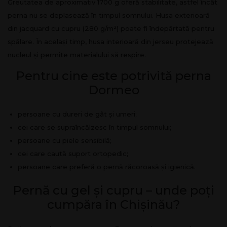
Greutatea de aproximativ 1700 g oferă stabilitate, astfel încât
perna nu se deplasează în timpul somnului. Husa exterioară
din jacquard cu cupru (280 g/m²) poate fi îndepărtată pentru
spălare. În același timp, husa interioară din jerseu protejează
nucleul și permite materialului să respire.
Pentru cine este potrivită perna
Dormeo
persoane cu dureri de gât și umeri;
cei care se supraîncălzesc în timpul somnului;
persoane cu piele sensibilă;
cei care caută suport ortopedic;
persoane care preferă o pernă răcoroasă și igienică.
Pernă cu gel și cupru – unde poți
cumpăra în Chișinău?