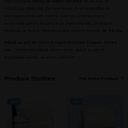
Poți comanda
perna cu cupru Dormeo
de pe site-ul
oficial
Top-Shop.md
. De asemenea, îți recomandăm să
descoperi produsele pentru somn pe
Dormeo.md
și
accesoriile pentru bucătărie pe
Delimano.md
.
Livrarea în
Moldova
se face în Chișinău și alte orașe în termen de
1–5 zile
.
Pernă cu gel de răcire și cupru Dormeo Copper 40×60
cm
– combinația ideală dintre răcire, igienă și suport
ergonomic pentru un somn odihnitor.
Produse Similare
Mai Multe Produse
-36%
-50%