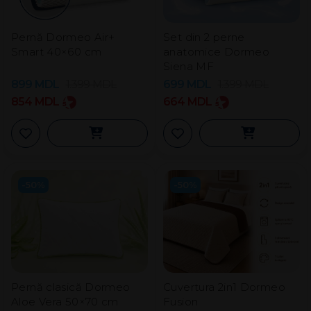
Pernă Dormeo Air+
Set din 2 perne
Smart 40×60 cm
anatomice Dormeo
Siena MF
899
MDL
1.399
MDL
699
MDL
1.399
MDL
854
MDL
664
MDL
-50%
-50%
Pernă clasică Dormeo
Cuvertura 2in1 Dormeo
Aloe Vera 50×70 cm
Fusion