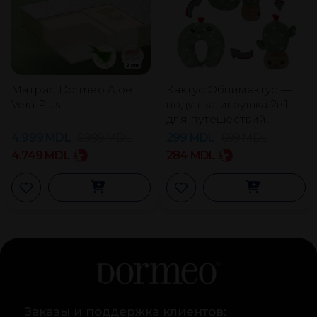
Матрас Dormeo Aloe
Кактус Обнимактус —
Vera Plus
подушка-игрушка 2в1
для путешествий
Dormeo
4.999
MDL
5.999
MDL
299
MDL
699
MDL
4.749
MDL
284
MDL
Заказы и поддержка клиентов: