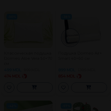
-50%
-36%
Классическая подушка
Подушка Dormeo Air+
Dormeo Aloe Vera 50×70
Smart 40×60 см
см
499
MDL
999
MDL
899
MDL
1.399
MDL
474
MDL
854
MDL
-42%
-57%