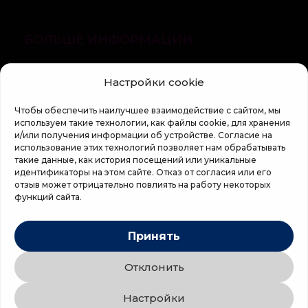
БОЛЬШЕ ИНФОРМАЦИИ
О компании
Настройки cookie
Статьи
Чтобы обеспечить наилучшее взаимодействие с сайтом, мы
Регламент кампании «100 zile pana la vis»
используем такие технологии, как файлы cookie, для хранения
и/или получения информации об устройстве. Согласие на
использование этих технологий позволяет нам обрабатывать
такие данные, как история посещений или уникальные
идентификаторы на этом сайте. Отказ от согласия или его
отзыв может отрицательно повлиять на работу некоторых
функций сайта.
Copyright © 2026 Top Shop
Принять
Все права защищены.
Отклонить
Мы используем безопасную оплату
Настройки