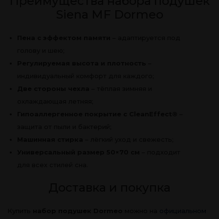
Преимущества набора подушек
Siena MF Dormeo
Пена с эффектом памяти
– адаптируется под
голову и шею;
Регулируемая высота и плотность
–
индивидуальный комфорт для каждого;
Две стороны чехла
– тёплая зимняя и
охлаждающая летняя;
Гипоаллергенное покрытие с CleanEffect®
–
защита от пыли и бактерий;
Машинная стирка
– лёгкий уход и свежесть;
Универсальный размер 50×70 см
– подходит
для всех стилей сна.
Доставка и покупка
Купить
набор подушек Dormeo
можно на
официальном