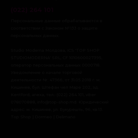
(022) 264 101
Персональные данные обрабатываются в
соответствии с Законом № 133 о защите
персональных данных.
Studio Moderna Молдова, ICS 'TOP SHOP
STUDIOMODERNA' SRL, CF 1010600027395,
оператор персональных данных 0000718.
Уведомление о начале торговой
деятельности Nr. 47366, от 31.05.2018 г. м.
Кишинев, бул. Штефан чел Маре 202, зд.
Kentford, anexa, тел.: (022) 264 101, viber
078070888, info@top-shop.md. Юридический
адрес: м. Кишинев, ул. Букурешть, 96, кв.13.
Top Shop | Dormeo | Delimano