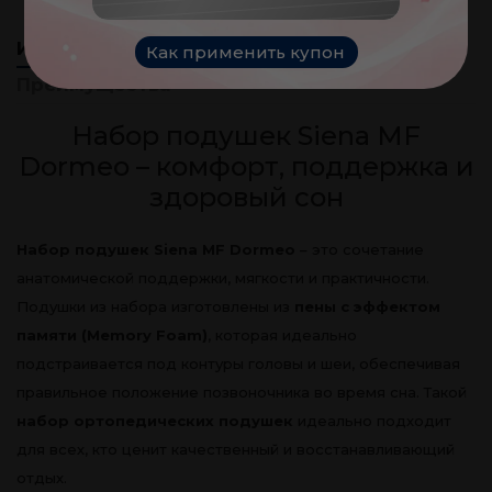
Информация
Отзывы клиентов
(0)
Как применить купон
Преимущества
Набор подушек Siena MF
Dormeo – комфорт, поддержка и
здоровый сон
Набор подушек Siena MF Dormeo
– это сочетание
анатомической поддержки, мягкости и практичности.
Подушки из набора изготовлены из
пены с эффектом
памяти (Memory Foam)
, которая идеально
подстраивается под контуры головы и шеи, обеспечивая
правильное положение позвоночника во время сна. Такой
набор ортопедических подушек
идеально подходит
для всех, кто ценит качественный и восстанавливающий
отдых.