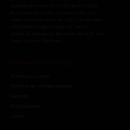
activitati de comert Nr. 47366, din 31.05.2018,
m. Chisinau, bd. Stefan cel Mare si Sfint 202,
cladire Kentford, anexa, tel.: (022) 264 101, viber
078070888, info@top-shop.md. Adresa
juridica: m. Chisinau str. Bucuresti, 96, ap.13. Top
Shop | Dormeo | Delimano
INFORMATII GENERALE
Termeni și condiții
Termeni de confidențialitate
Garanție
Extra Garanție
Livrare