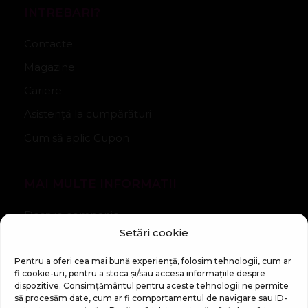
INTREBARI?
Contacte
Magazine
Cariere
Asistență la cumpărături
Cum să aplic Cupon
MAI MULTE INFORMATII
Despre companie
Setări cookie
Noutăți
Regulament Campanie „100 zile pana la vis”
Pentru a oferi cea mai bună experiență, folosim tehnologii, cum ar
fi cookie-uri, pentru a stoca și/sau accesa informațiile despre
dispozitive. Consimțământul pentru aceste tehnologii ne permite
să procesăm date, cum ar fi comportamentul de navigare sau ID-