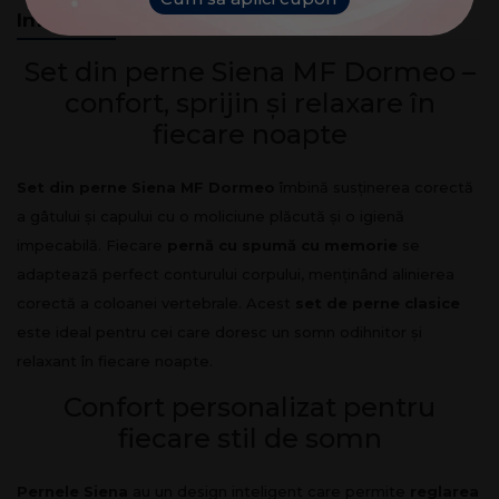
Informații
Recenzii clienți
Avantajele
(0)
Set din perne Siena MF Dormeo –
confort, sprijin și relaxare în
fiecare noapte
Set din perne Siena MF Dormeo
îmbină susținerea corectă
a gâtului și capului cu o moliciune plăcută și o igienă
impecabilă. Fiecare
pernă cu spumă cu memorie
se
adaptează perfect conturului corpului, menținând alinierea
corectă a coloanei vertebrale. Acest
set de perne clasice
este ideal pentru cei care doresc un somn odihnitor și
relaxant în fiecare noapte.
Confort personalizat pentru
fiecare stil de somn
Pernele Siena
au un design inteligent care permite
reglarea