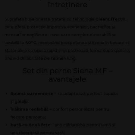
întreținere
Suprafața huselor este tratată cu tehnologia
CleanEffect®
,
care oferă protecție împotriva acarienilor, bacteriilor și
mirosurilor neplăcute. Husa este complet detașabilă și
lavabilă la
40°C
, menținând prospețimea și igiena în fiecare zi.
Materialele se usucă rapid și își păstrează forma după spălare,
oferind durabilitate pe termen lung.
Set din perne Siena MF –
avantajele
Spumă cu memorie
– se adaptează perfect capului
și gâtului;
Înălțime reglabilă
– confort personalizat pentru
fiecare persoană;
Husă cu două fețe
– una călduroasă pentru iarnă și
una răcoroasă pentru vară;