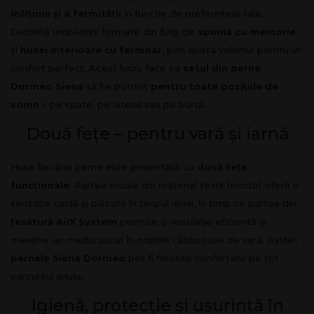
înălțimii și a fermității
în funcție de preferințele tale.
Datorită umpluturii formate din fulgi de
spumă cu memorie
și
husei interioare cu fermoar
, poți ajusta volumul pentru un
confort perfect. Acest lucru face ca
setul din perne
Dormeo Siena
să fie potrivit
pentru toate pozițiile de
somn
– pe spate, pe lateral sau pe burtă.
Două fețe – pentru vară și iarnă
Husa fiecărei perne este proiectată cu
două fețe
funcționale
. Partea moale din material textil tricotat oferă o
senzație caldă și plăcută în timpul iernii, în timp ce partea din
țesătură AirX System
permite o ventilație eficientă și
menține un mediu uscat în nopțile călduroase de vară. Astfel,
pernele Siena Dormeo
pot fi folosite confortabil pe tot
parcursul anului.
Igienă, protecție și ușurință în