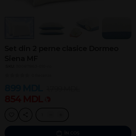
Set din 2 perne clasice Dormeo
Siena MF
SKU:
110087863-010-ro
0 Recenzii
899
MDL
1.799
MDL
854
MDL
ÎN COȘ