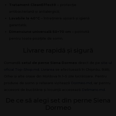
Tratament CleanEffect®
– protecție
antibacteriană și antialergică;
Lavabile la 40°C
– întreținere ușoară și igienă
garantată;
Dimensiune universală 50×70 cm
– potrivită
pentru toate pozițiile de somn.
Livrare rapidă și sigură
Comandă
setul de perne Siena Dormeo
direct de pe
site-ul
oficial Top-Shop.md
.
Livrarea
se efectuează în Chișinău, Bălți,
Orhei și alte orașe din Moldova în 1–5 zile lucrătoare. Pentru
produse de somn și relaxare vizitează
Dormeo.md
, iar pentru
accesorii de bucătărie și locuință accesează
Delimano.md
.
De ce să alegi set din perne Siena
Dormeo