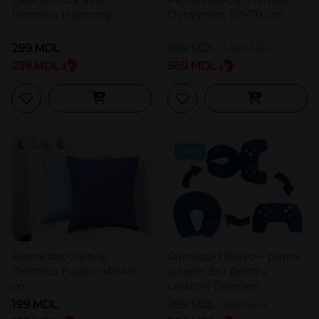
Dormeo Harmony
Octasmart 50×70 cm
299
MDL
599
MDL
1.399
MDL
239
MDL
569
MDL
-57%
Perna decorativa
Gamepad Playo – perna
Dormeo Fusion 40х40
jucarie 2in1 pentru
cm
calatorii Dormeo
199
MDL
299
MDL
699
MDL