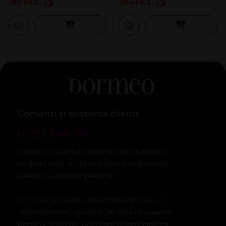
189
MDL
284
MDL
Comenzi si asistenta clienti:
(022) 264 101
Datele cu caracter personal sunt prelucrate
conform Legii nr. 133 cu privire la prelucrarea
datelor cu caracter personal.
ICS 'TOP SHOP STUDIOMODERNA' SRL, CF
1010600027395, operator de date cu caracter
personal 0000718. Notificare privind initierea